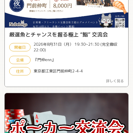
厳選魚とチャンスを握る極上 “鮨” 交流会
2026年8月31日（月） 19:30~21:30 (完全撤収
開催日
22:00)
『門仲enn』
会場
東京都江東区門前仲町2-4-4
住所
詳しく見る