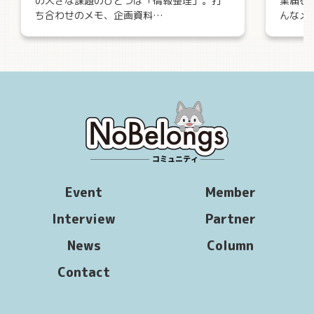
の大きな課題のひとつは「情報整理」。打
業届を
ち合わせのメモ、企画資料…
んなメ
Event
Member
Interview
Partner
News
Column
Contact